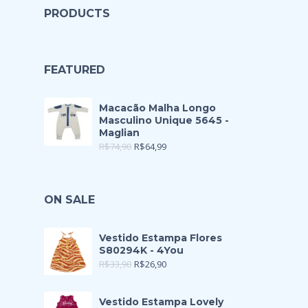
PRODUCTS
FEATURED
Macacão Malha Longo
Masculino Unique 5645 -
Maglian
R$
74,90
R$
64,99
ON SALE
Vestido Estampa Flores
S80294K - 4You
R$
33,90
R$
26,90
Vestido Estampa Lovely