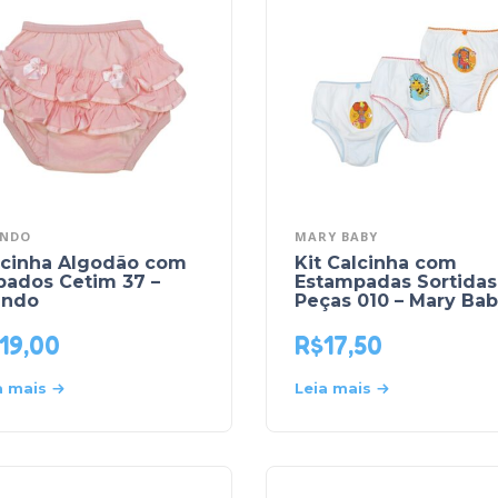
NDO
MARY BABY
lcinha Algodão com
Kit Calcinha com
bados Cetim 37 –
Estampadas Sortidas
ando
Peças 010 – Mary Ba
19,00
R$
17,50
a mais
Leia mais