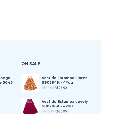
ON SALE
Longo
Vestido Estampa Flores
e 5645
S80294K - 4You
R$
33,90
R$
26,90
Vestido Estampa Lovely
S80286K - 4You
R$
33,90
R$
26,90