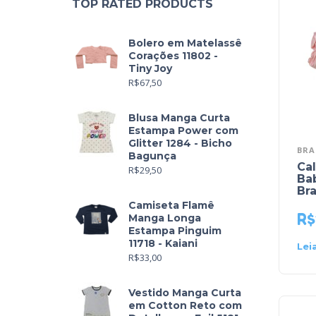
TOP RATED PRODUCTS
Bolero em Matelassê
Corações 11802 -
Tiny Joy
R$
67,50
Blusa Manga Curta
Estampa Power com
Glitter 1284 - Bicho
BRA
Bagunça
Ca
R$
29,50
Ba
Br
Camiseta Flamê
R$
Manga Longa
Estampa Pinguim
11718 - Kaiani
Lei
R$
33,00
Vestido Manga Curta
em Cotton Reto com