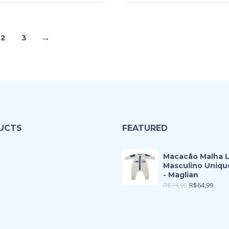
→
2
3
UCTS
FEATURED
Macacão Malha 
Masculino Uniqu
- Maglian
R$
74,90
R$
64,99