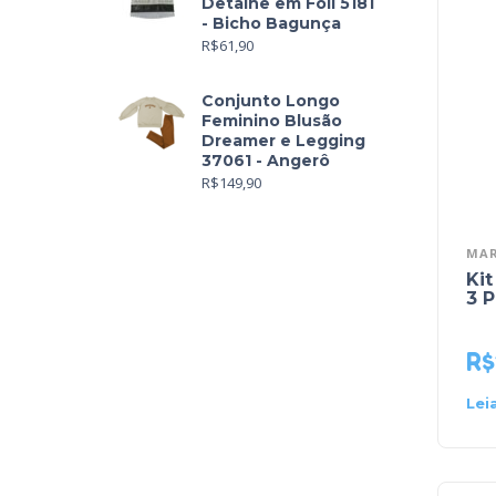
Detalhe em Foil 5181
- Bicho Bagunça
R$
61,90
Conjunto Longo
Feminino Blusão
Dreamer e Legging
37061 - Angerô
R$
149,90
MAR
Kit
3 P
R$
Lei