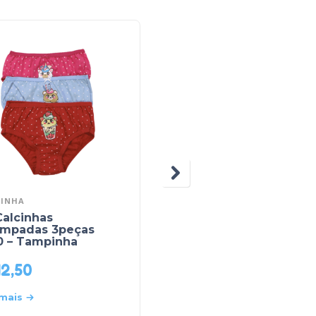
INHA
TAMPINHA
Calcinhas
Kit Calcinha Estampa
ampadas 3peças
Cores Sortidas 3023
0 – Tampinha
03Peças – Tampinha
42,50
R$
46,50
 mais
Leia mais