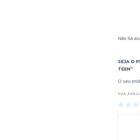
Não há ava
SEJA O P
TEEN”
O seu end
SUA AVAL
1
2