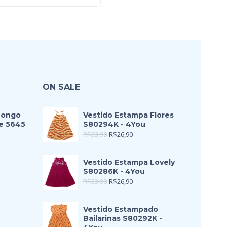
ON SALE
Longo
Vestido Estampa Flores
e 5645
S80294K - 4You
R$
33,90
R$
26,90
Vestido Estampa Lovely
S80286K - 4You
R$
33,90
R$
26,90
Vestido Estampado
Bailarinas S80292K -