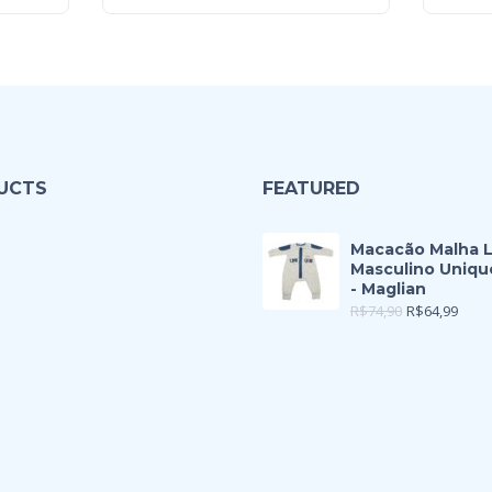
UCTS
FEATURED
Macacão Malha 
Masculino Uniqu
- Maglian
R$
74,90
R$
64,99