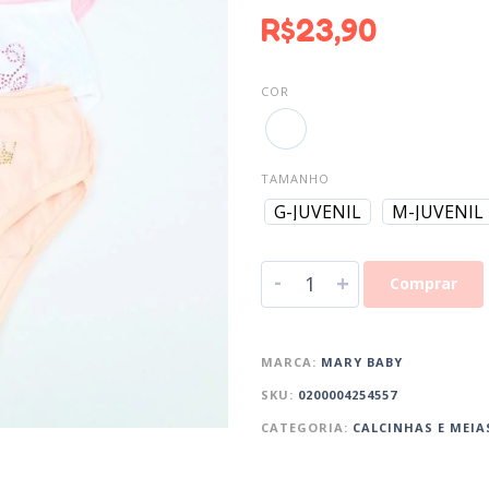
R$
23,90
COR
TAMANHO
G-JUVENIL
M-JUVENIL
-
+
Comprar
MARCA:
MARY BABY
SKU:
0200004254557
CATEGORIA:
CALCINHAS E MEIA