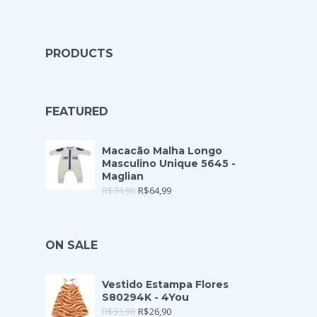
PRODUCTS
FEATURED
Macacão Malha Longo
Masculino Unique 5645 -
Maglian
R$
74,90
R$
64,99
ON SALE
Vestido Estampa Flores
S80294K - 4You
R$
33,90
R$
26,90