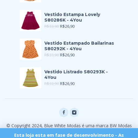
Vestido Estampa Lovely
S80286K - 4You
R$
33,90
R$
26,90
Vestido Estampado Bailarinas
S80292K - 4You
R$
33,90
R$
26,90
Vestido Listrado S80293K -
4You
R$
33,90
R$
26,90
© Copyright 2024, Blue White Modas é uma marca BW Modas
Ltda
Esta loja esta em fase de desenvolvimento - As