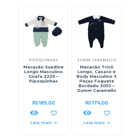
PIPOQUINHAS
ZUMM CARAMELLO
Macacão Suedine
Macacão Tricô
Maca
Longo Masculino
Longo, Casaco e
Masc
Girafa 2229 –
Body Masculino 3
206
Pipoquinhas
Peças Foguete
Bordado 3053 –
Zumm Caramello
R$
185,00
R$
174,00
Leia mais
Leia mais
L