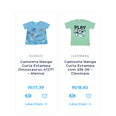
ALENICE
CLEOMARA
Camiseta Manga
Camiseta Manga
Reg
Curta Estampa
Curta Estampa
Sorti
Dinossauros 41271
com Silk 96 –
– Alenice
Cleomara
R$
17,99
R$
18,50
Leia mais
Leia mais
L