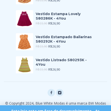
R$
33,90
R$
26,90
Vestido Estampa Lovely
S80286K - 4You
R$
33,90
R$
26,90
Vestido Estampado Bailarinas
S80292K - 4You
R$
33,90
R$
26,90
Vestido Listrado S80293K -
4You
R$
33,90
R$
26,90
© Copyright 2024, Blue White Modas é uma marca BW Modas
Ltda
Esta loja esta em fase de desenvolvimento - As