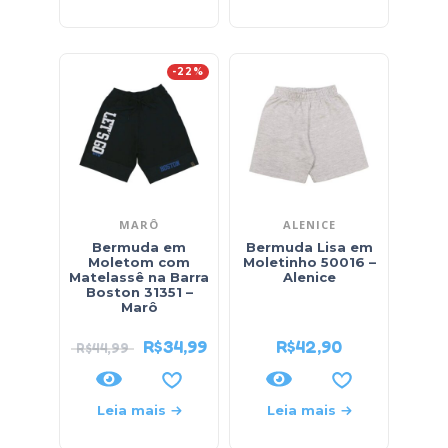
-22%
MARÔ
ALENICE
Bermuda em
Bermuda Lisa em
Moletom com
Moletinho 50016 –
Matelassê na Barra
Alenice
Boston 31351 –
Marô
R$
34,99
R$
42,90
R$
44,99
Leia mais
Leia mais