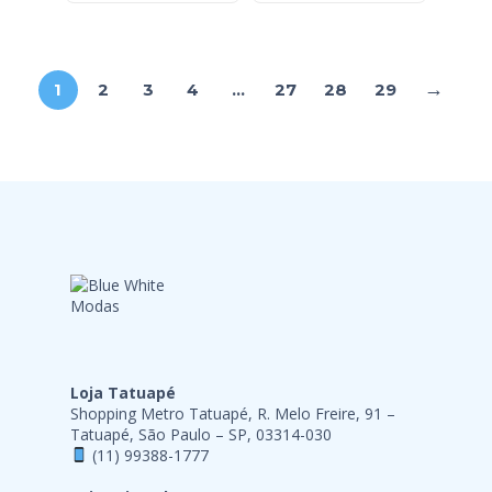
→
1
2
3
4
…
27
28
29
Loja Tatuapé
Shopping Metro Tatuapé, R. Melo Freire, 91 –
Tatuapé, São Paulo – SP, 03314-030
(11) 99388-1777