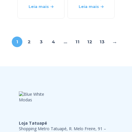
Leia mais
Leia mais
→
1
2
3
4
…
11
12
13
Loja Tatuapé
Shopping Metro Tatuapé, R. Melo Freire, 91 –