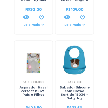
R$
92,00
R$
104,00
Leia mais
Leia mais
PAIS E FILHOS
BABY BEE
Aspirador Nasal
Babador Silicone
Perfect 8967 –
com Botão
Pais e Filhos
Sortido 15036 –
Baby Joy
R$
23,50
R$
43,50