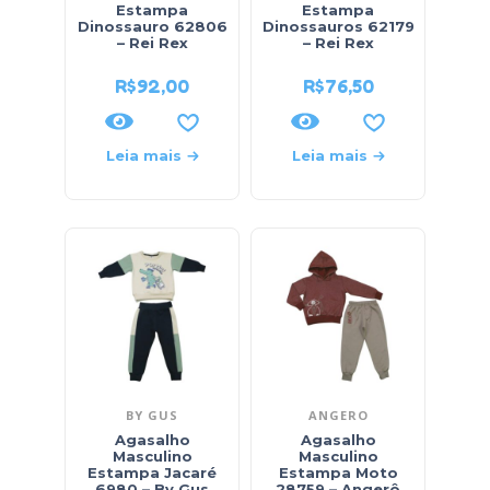
Estampa
Estampa
Dinossauro 62806
Dinossauros 62179
– Rei Rex
– Rei Rex
R$
92,00
R$
76,50
Leia mais
Leia mais
BY GUS
ANGERO
Agasalho
Agasalho
Masculino
Masculino
Estampa Jacaré
Estampa Moto
6980 – By Gus
28759 – Angerô