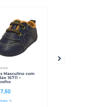
OLHO
PIMPOLHO
is Masculino com
Tênis Masculino com
ão 16711 –
Velcro e Elástico 343
polho
– Pimpolho
57,50
R$
97,00
 mais
Leia mais