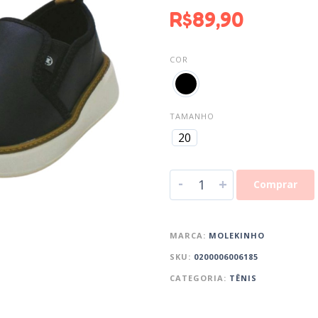
R$
89,90
COR
TAMANHO
20
-
+
Comprar
MARCA:
MOLEKINHO
SKU:
0200006006185
CATEGORIA:
TÊNIS