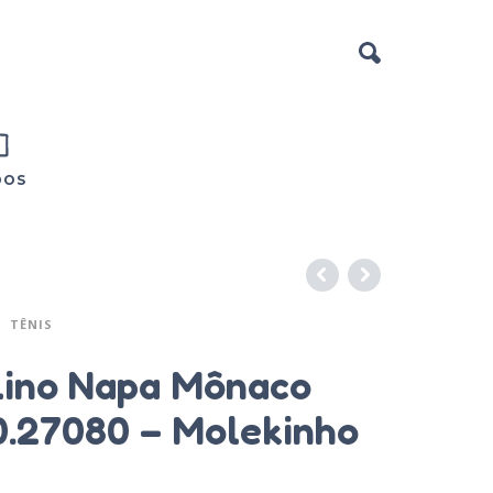
DOS
TÊNIS
lino Napa Mônaco
0.27080 – Molekinho