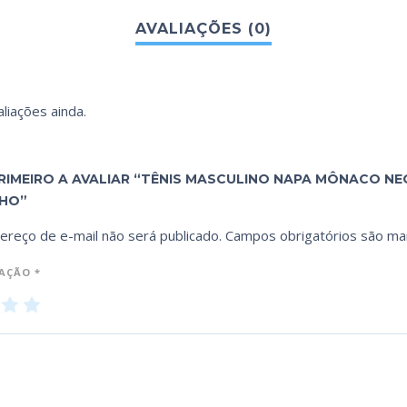
liações ainda.
RIMEIRO A AVALIAR “TÊNIS MASCULINO NAPA MÔNACO NEO
HO”
ereço de e-mail não será publicado.
Campos obrigatórios são m
IAÇÃO
*
3
4
5