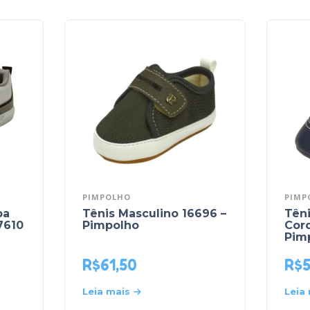
PIMPOLHO
PIMP
pa
Tênis Masculino 16696 –
Tên
7610
Pimpolho
Cord
Pim
R$
61,50
R$
Leia mais
Leia