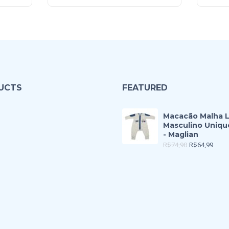
UCTS
FEATURED
Macacão Malha 
Masculino Uniqu
- Maglian
R$
74,90
R$
64,99