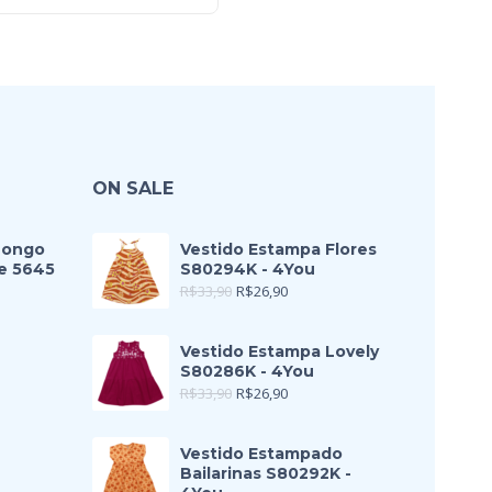
ON SALE
Longo
Vestido Estampa Flores
e 5645
S80294K - 4You
R$
33,90
R$
26,90
Vestido Estampa Lovely
S80286K - 4You
R$
33,90
R$
26,90
Vestido Estampado
Bailarinas S80292K -