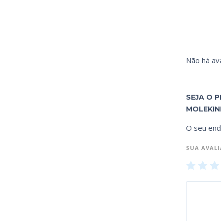
Não há ava
SEJA O P
MOLEKIN
O seu end
SUA AVAL
1
2