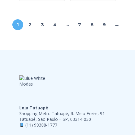
→
1
2
3
4
…
7
8
9
Loja Tatuapé
Shopping Metro Tatuapé, R. Melo Freire, 91 –
Tatuapé, São Paulo – SP, 03314-030
(11) 99388-1777