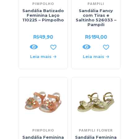
PIMPOLHO
PAMPILI
Sandália Batizado
Sandália Fancy
Feminina Laço
com Tiras e
110225 – Pimpolho
Saltinho 526033 –
Pampili
R$
49,90
R$
154,00
Leia mais
Leia mais
PIMPOLHO
PAMPILI FLOWER
Sandália Feminina
Sandália Feminina