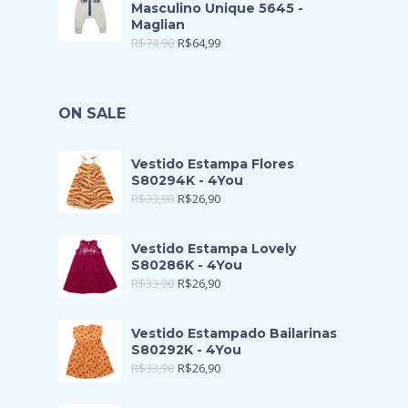
Masculino Unique 5645 -
Maglian
R$
74,90
R$
64,99
ON SALE
Vestido Estampa Flores
S80294K - 4You
R$
33,90
R$
26,90
Vestido Estampa Lovely
S80286K - 4You
R$
33,90
R$
26,90
Vestido Estampado Bailarinas
S80292K - 4You
R$
33,90
R$
26,90