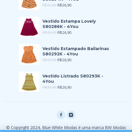
R$
33,90
R$
26,90
Vestido Estampa Lovely
S80286K - 4You
R$
33,90
R$
26,90
Vestido Estampado Bailarinas
S80292K - 4You
R$
33,90
R$
26,90
Vestido Listrado S80293K -
4You
R$
33,90
R$
26,90
© Copyright 2024, Blue White Modas é uma marca BW Modas