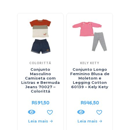
COLORITTÁ
KELY KETY
Conjunto
Conjunto Longo
Conj
Masculino
Feminino Blusa de
Masc
Camiseta com
Moletom e
com 
Listras e Bermuda
Legging Cotton
Jeans 70027 –
60139 – Kely Kety
Colorittá
R$
91,50
R$
46,50
Leia mais
Leia mais
L