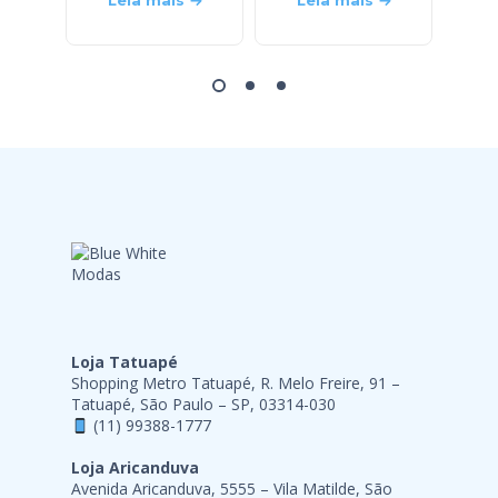
Leia mais
Leia mais
L
Loja Tatuapé
Shopping Metro Tatuapé, R. Melo Freire, 91 –
Tatuapé, São Paulo – SP, 03314-030
(11) 99388-1777
Loja Aricanduva
Avenida Aricanduva, 5555 – Vila Matilde, São