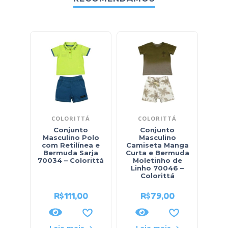
COLORITTÁ
COLORITTÁ
Conjunto
Conjunto
Masculino Polo
Masculino
com Retilínea e
Camiseta Manga
Cami
Bermuda Sarja
Curta e Bermuda
Ber
70034 – Colorittá
Moletinho de
0
Linho 70046 –
Colorittá
R$
111,00
R$
79,00