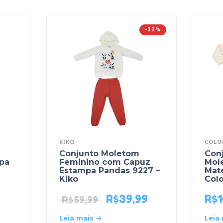
-33%
KIKO
COLO
Conjunto Moletom
Con
mpa
Feminino com Capuz
Mol
Estampa Pandas 9227 –
Mate
Kiko
Colo
R$
39,99
R$
1
R$
59,99
Leia mais
Leia