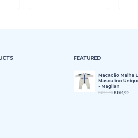
UCTS
FEATURED
Macacão Malha 
Masculino Uniqu
- Maglian
R$
74,90
R$
64,99