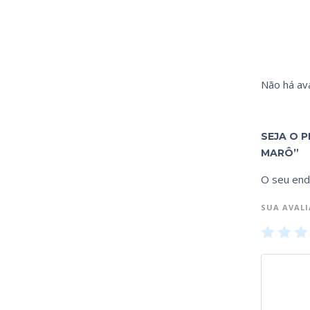
Não há ava
SEJA O P
MARÔ”
O seu end
SUA AVAL
1
2