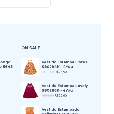
ON SALE
Longo
Vestido Estampa Flores
e 5645
S80294K - 4You
R$
33,90
R$
26,90
Vestido Estampa Lovely
S80286K - 4You
R$
33,90
R$
26,90
Vestido Estampado