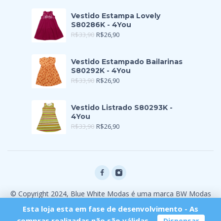
Vestido Estampa Lovely
S80286K - 4You
R$
33,90
R$
26,90
Vestido Estampado Bailarinas
S80292K - 4You
R$
33,90
R$
26,90
Vestido Listrado S80293K -
4You
R$
33,90
R$
26,90
© Copyright 2024, Blue White Modas é uma marca BW Modas
Ltda
Esta loja esta em fase de desenvolvimento - As
compras realizadas não são válidas.
Dispensar