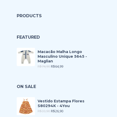
PRODUCTS
FEATURED
Macacão Malha Longo
Masculino Unique 5645 -
Maglian
R$
74,90
R$
64,99
ON SALE
Vestido Estampa Flores
S80294K - 4You
R$
33,90
R$
26,90