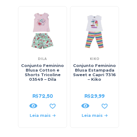
DILA
KIKO
Conjunto Feminino
Conjunto Feminino
Con
Blusa Cotton e
Blusa Estampada
Fem
Shorts Tricoline
Sweet e Capri 7316
Fl
03549 – Dila
– Kiko
Yor
99
R$
72,50
R$
29,99
R$
97
Leia mais
Leia mais
L