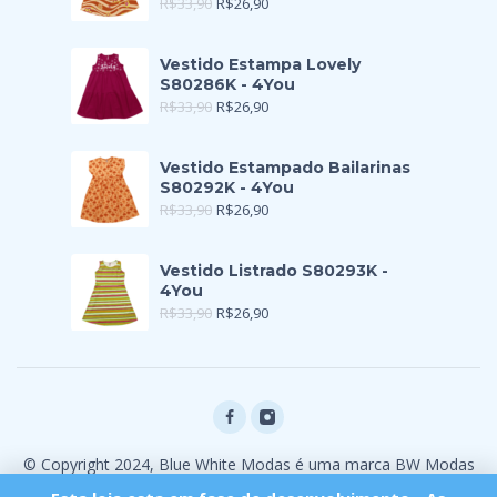
R$
33,90
R$
26,90
Vestido Estampa Lovely
S80286K - 4You
R$
33,90
R$
26,90
Vestido Estampado Bailarinas
S80292K - 4You
R$
33,90
R$
26,90
Vestido Listrado S80293K -
4You
R$
33,90
R$
26,90
© Copyright 2024, Blue White Modas é uma marca BW Modas
Ltda