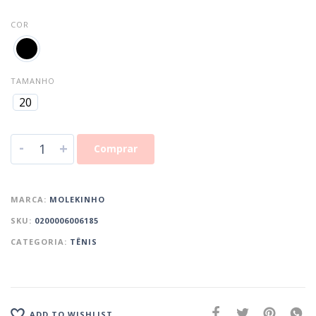
COR
TAMANHO
20
-
+
Comprar
MARCA:
MOLEKINHO
SKU:
0200006006185
CATEGORIA:
TÊNIS
ADD TO WISHLIST