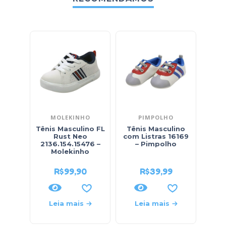
MOLEKINHO
PIMPOLHO
Tênis Masculino FL
Tênis Masculino
Tên
Rust Neo
com Listras 16169
Cano
2136.154.15476 –
– Pimpolho
Molekinho
R$
99,90
R$
39,99
Leia mais
Leia mais
L