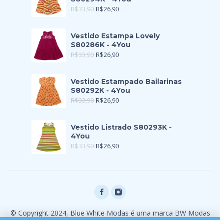
R$
33,90
R$
26,90
Vestido Estampa Lovely
S80286K - 4You
R$
33,90
R$
26,90
Vestido Estampado Bailarinas
S80292K - 4You
R$
33,90
R$
26,90
Vestido Listrado S80293K -
4You
R$
33,90
R$
26,90
© Copyright 2024, Blue White Modas é uma marca BW Modas