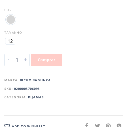
COR
TAMANHO
12
-
+
Comprar
MARCA:
BICHO BAGUNCA
SKU:
0200005706093
CATEGORIA:
PIJAMAS
ADD TO WISHLIST