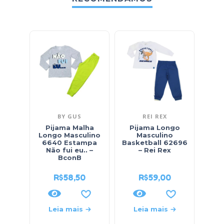
BY GUS
REI REX
Pijama Malha
Pijama Longo
Pi
Longo Masculino
Masculino
Cur
6640 Estampa
Basketball 62696
E
Não fui eu.. –
– Rei Rex
Cam
BconB
R$
58,50
R$
59,00
Leia mais
Leia mais
L