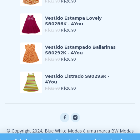
R$
33,90
R$
26,90
Vestido Estampa Lovely
S80286K - 4You
R$
33,90
R$
26,90
Vestido Estampado Bailarinas
S80292K - 4You
R$
33,90
R$
26,90
Vestido Listrado S80293K -
4You
R$
33,90
R$
26,90
© Copyright 2024, Blue White Modas é uma marca BW Modas
Ltda