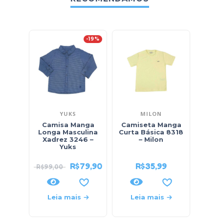
-19%
YUKS
MILON
Camisa Manga
Camiseta Manga
Cam
Longa Masculina
Curta Básica 8318
Cu
Xadrez 3246 –
– Milon
MDJ
Yuks
R$
79,90
R$
35,99
R$
99,00
Leia mais
Leia mais
L