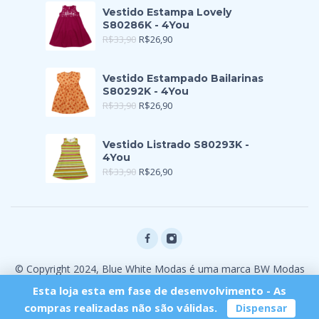
Vestido Estampa Lovely
S80286K - 4You
R$
33,90
R$
26,90
Vestido Estampado Bailarinas
S80292K - 4You
R$
33,90
R$
26,90
Vestido Listrado S80293K -
4You
R$
33,90
R$
26,90
© Copyright 2024, Blue White Modas é uma marca BW Modas
Ltda
Esta loja esta em fase de desenvolvimento - As
compras realizadas não são válidas.
Dispensar