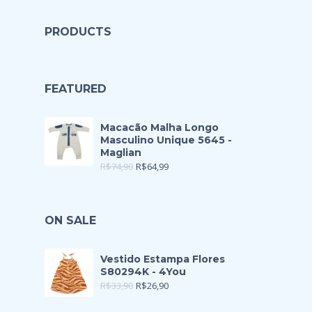
PRODUCTS
FEATURED
Macacão Malha Longo
Masculino Unique 5645 -
Maglian
R$
74,90
R$
64,99
ON SALE
Vestido Estampa Flores
S80294K - 4You
R$
33,90
R$
26,90