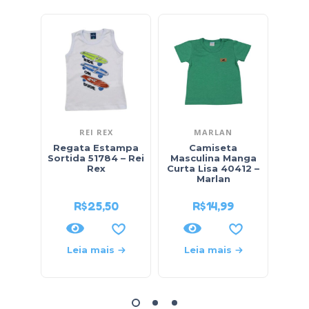
REI REX
MARLAN
Regata Estampa
Camiseta
Cam
Sortida 51784 – Rei
Masculina Manga
Curt
Rex
Curta Lisa 40412 –
Dino
Marlan
R$
25,50
R$
14,99
Leia mais
Leia mais
L