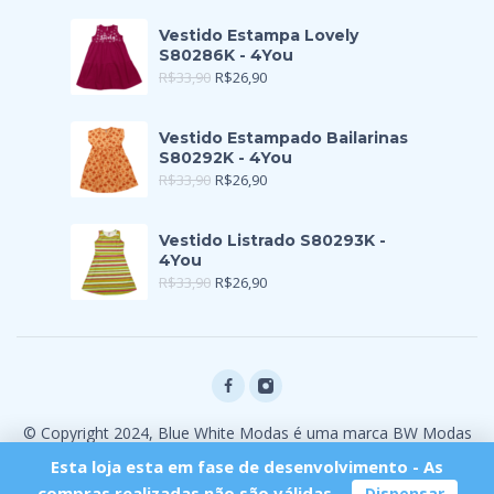
Vestido Estampa Lovely
S80286K - 4You
R$
33,90
R$
26,90
Vestido Estampado Bailarinas
S80292K - 4You
R$
33,90
R$
26,90
Vestido Listrado S80293K -
4You
R$
33,90
R$
26,90
© Copyright 2024, Blue White Modas é uma marca BW Modas
Ltda
Esta loja esta em fase de desenvolvimento - As
compras realizadas não são válidas.
Dispensar