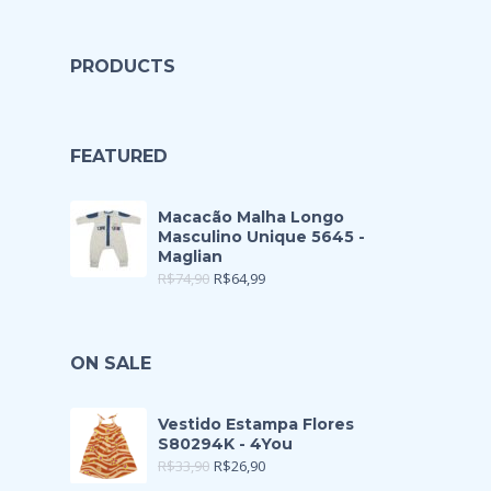
PRODUCTS
FEATURED
Macacão Malha Longo
Masculino Unique 5645 -
Maglian
R$
74,90
R$
64,99
ON SALE
Vestido Estampa Flores
S80294K - 4You
R$
33,90
R$
26,90