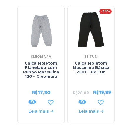
-29%
CLEOMARA
BE FUN
Calça Moletom
Calça Moletom
C
Flanelada com
Masculina Básica
Punho Masculina
2501 – Be Fun
Ma
120 – Cleomara
Regu
427
R$
17,90
R$
19,99
R$
28,00
Leia mais
Leia mais
L