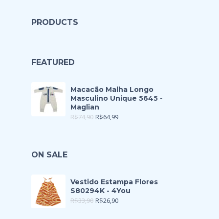
PRODUCTS
FEATURED
Macacão Malha Longo
Masculino Unique 5645 -
Maglian
R$
74,90
R$
64,99
ON SALE
Vestido Estampa Flores
S80294K - 4You
R$
33,90
R$
26,90