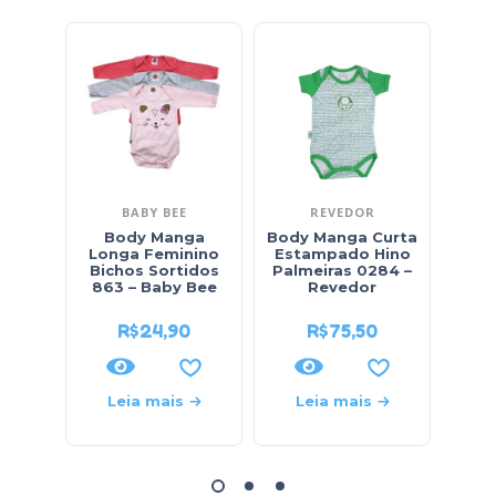
BABY BEE
REVEDOR
Body Manga
Body Manga Curta
Mijã
Longa Feminino
Estampado Hino
Ca
Bichos Sortidos
Palmeiras 0284 –
863 – Baby Bee
Revedor
R$
24,90
R$
75,50
Leia mais
Leia mais
L