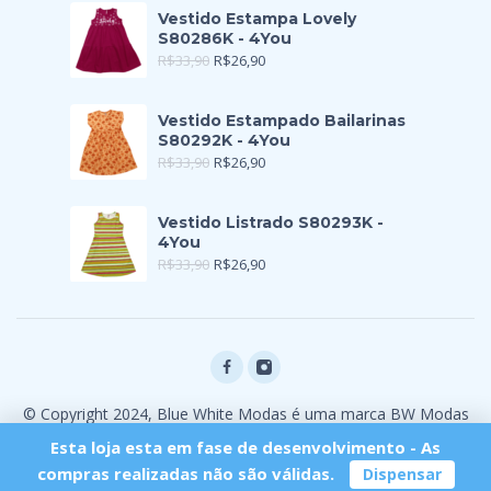
Vestido Estampa Lovely
S80286K - 4You
R$
33,90
R$
26,90
Vestido Estampado Bailarinas
S80292K - 4You
R$
33,90
R$
26,90
Vestido Listrado S80293K -
4You
R$
33,90
R$
26,90
© Copyright 2024, Blue White Modas é uma marca BW Modas
Ltda
Esta loja esta em fase de desenvolvimento - As
compras realizadas não são válidas.
Dispensar