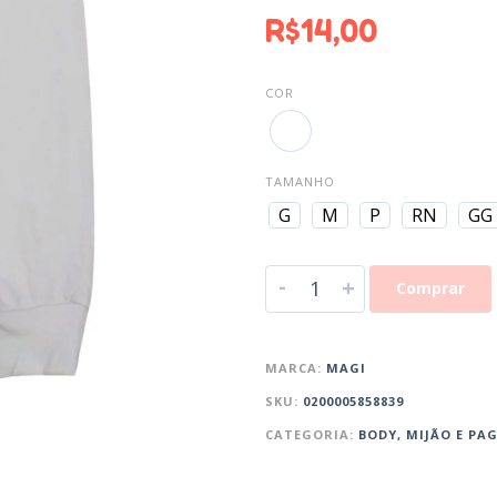
R$
14,00
COR
TAMANHO
G
M
P
RN
GG
-
+
Comprar
MARCA:
MAGI
SKU:
0200005858839
CATEGORIA:
BODY, MIJÃO E PA