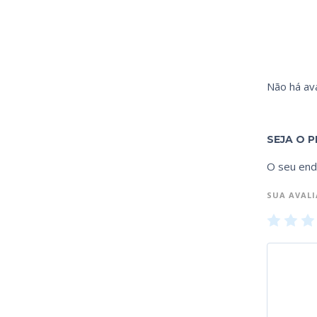
Não há ava
SEJA O P
O seu end
SUA AVAL
1
2