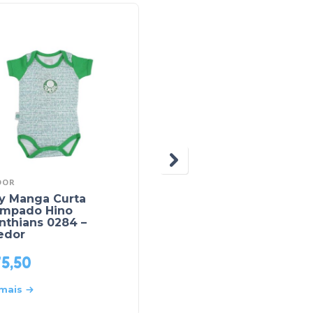
DOR
ZUMM CARAMELLO
y Manga Curta
Kit Body Manga Long
ampado Hino
e Mijão 015U – Zum
nthians 0284 –
Caramello
edor
75,50
R$
84,00
 mais
Leia mais