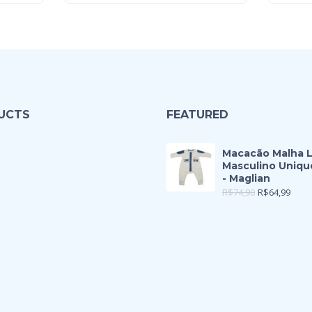
UCTS
FEATURED
Macacão Malha 
Masculino Uniqu
- Maglian
R$
74,90
R$
64,99