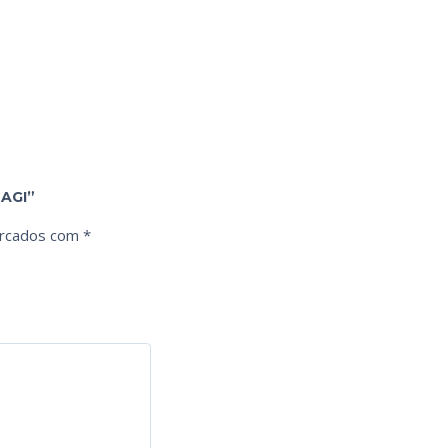
MAGI”
arcados com
*