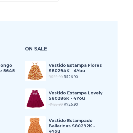
ON SALE
Longo
Vestido Estampa Flores
e 5645
S80294K - 4You
R$
33,90
R$
26,90
Vestido Estampa Lovely
S80286K - 4You
R$
33,90
R$
26,90
Vestido Estampado
Bailarinas S80292K -
4You