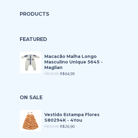
PRODUCTS
FEATURED
Macacão Malha Longo
Masculino Unique 5645 -
Maglian
R$
74,90
R$
64,99
ON SALE
Vestido Estampa Flores
S80294K - 4You
R$
33,90
R$
26,90