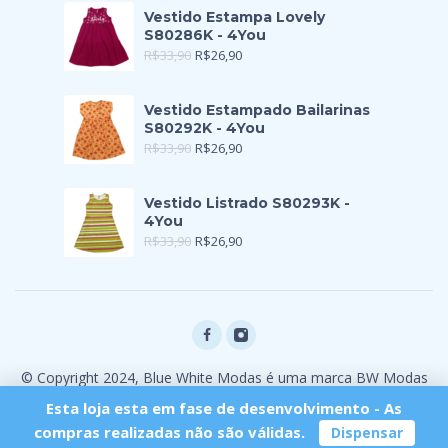
Vestido Estampa Lovely
S80286K - 4You
R$
33,90
R$
26,90
Vestido Estampado Bailarinas
S80292K - 4You
R$
33,90
R$
26,90
Vestido Listrado S80293K -
4You
R$
33,90
R$
26,90
© Copyright 2024, Blue White Modas é uma marca BW Modas
Ltda
Esta loja esta em fase de desenvolvimento - As
compras realizadas não são válidas.
Dispensar