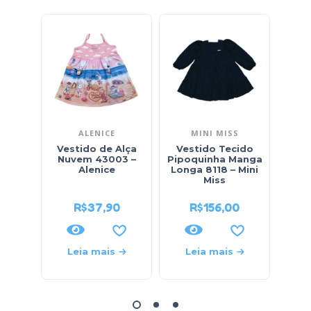
ALENICE
MINI MISS
Vestido de Alça
Vestido Tecido
V
Nuvem 43003 –
Pipoquinha Manga
Esta
Alenice
Longa 8118 – Mini
Miss
R$
37,90
R$
156,00
Leia mais
Leia mais
L