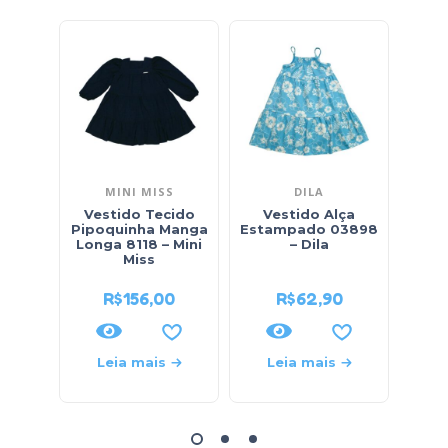
MINI MISS
DILA
Vestido Tecido
Vestido Alça
Ve
Pipoquinha Manga
Estampado 03898
Lo
Longa 8118 – Mini
– Dila
fase
Miss
R$
156,00
R$
62,90
Leia mais
Leia mais
L