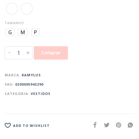
TAMANHO
G
M
P
-
+
Comprar
MARCA:
KAMYLUS
SKU:
0200005943290
CATEGORIA:
VESTIDOS
ADD TO WISHLIST