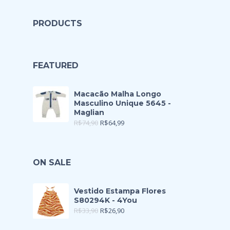
PRODUCTS
FEATURED
Macacão Malha Longo
Masculino Unique 5645 -
Maglian
R$
74,90
R$
64,99
ON SALE
Vestido Estampa Flores
S80294K - 4You
R$
33,90
R$
26,90