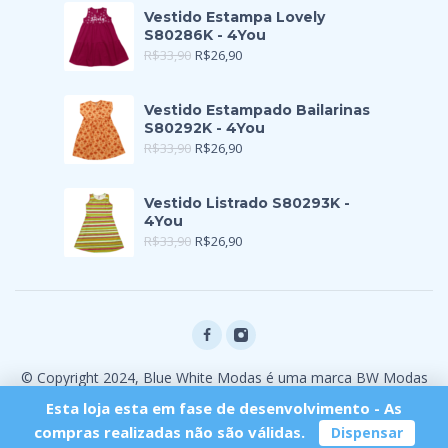
Vestido Estampa Lovely
S80286K - 4You
R$
33,90
R$
26,90
Vestido Estampado Bailarinas
S80292K - 4You
R$
33,90
R$
26,90
Vestido Listrado S80293K -
4You
R$
33,90
R$
26,90
© Copyright 2024, Blue White Modas é uma marca BW Modas
Ltda
Esta loja esta em fase de desenvolvimento - As
compras realizadas não são válidas.
Dispensar