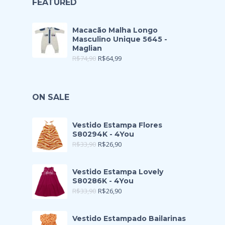
FEATURED
Macacão Malha Longo
Masculino Unique 5645 -
Maglian
R$
74,90
R$
64,99
ON SALE
Vestido Estampa Flores
S80294K - 4You
R$
33,90
R$
26,90
Vestido Estampa Lovely
S80286K - 4You
R$
33,90
R$
26,90
Vestido Estampado Bailarinas