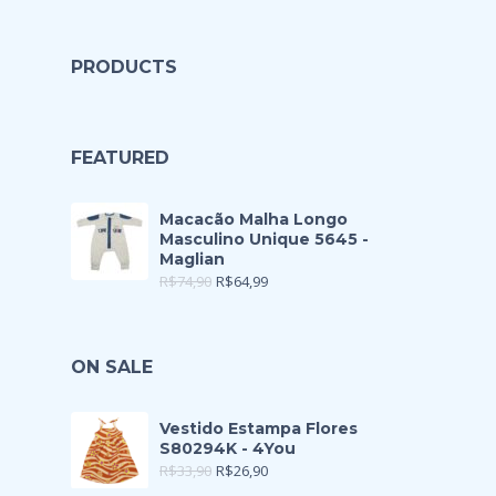
PRODUCTS
FEATURED
Macacão Malha Longo
Masculino Unique 5645 -
Maglian
R$
74,90
R$
64,99
ON SALE
Vestido Estampa Flores
S80294K - 4You
R$
33,90
R$
26,90