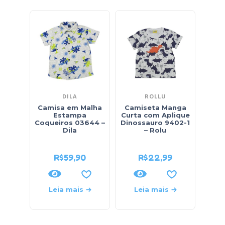
DILA
ROLLU
Camisa em Malha
Camiseta Manga
Estampa
Curta com Aplique
Mas
Coqueiros 03644 –
Dinossauro 9402-1
Lon
Dila
– Rolu
So
R$
59,90
R$
22,99
Leia mais
Leia mais
L