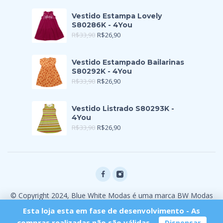
Vestido Estampa Lovely
S80286K - 4You
R$
33,90
R$
26,90
Vestido Estampado Bailarinas
S80292K - 4You
R$
33,90
R$
26,90
Vestido Listrado S80293K -
4You
R$
33,90
R$
26,90
© Copyright 2024, Blue White Modas é uma marca BW Modas
Ltda
Esta loja esta em fase de desenvolvimento - As
compras realizadas não são válidas.
Dispensar