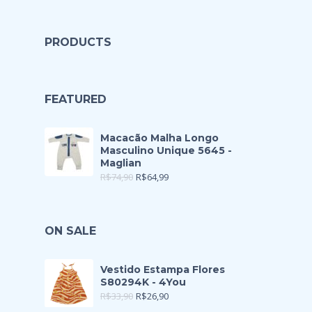
PRODUCTS
FEATURED
Macacão Malha Longo
Masculino Unique 5645 -
Maglian
R$
74,90
R$
64,99
ON SALE
Vestido Estampa Flores
S80294K - 4You
R$
33,90
R$
26,90