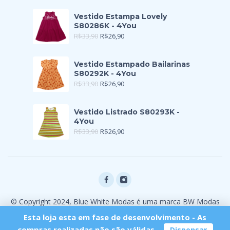
Vestido Estampa Lovely
S80286K - 4You
R$
33,90
R$
26,90
Vestido Estampado Bailarinas
S80292K - 4You
R$
33,90
R$
26,90
Vestido Listrado S80293K -
4You
R$
33,90
R$
26,90
© Copyright 2024, Blue White Modas é uma marca BW Modas
Ltda
Esta loja esta em fase de desenvolvimento - As
compras realizadas não são válidas.
Dispensar