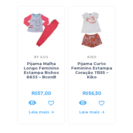
BY GUS
KIKO
Pijama Malha
Pijama Curto
Pi
Longo Feminino
Feminino Estampa
Fem
Estampa Bichos
Coração 11555 –
569
6633 – BconB
Kiko
R$
57,00
R$
56,50
Leia mais
Leia mais
L