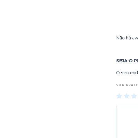
Não há ava
SEJA O P
O seu end
SUA AVAL
1
2