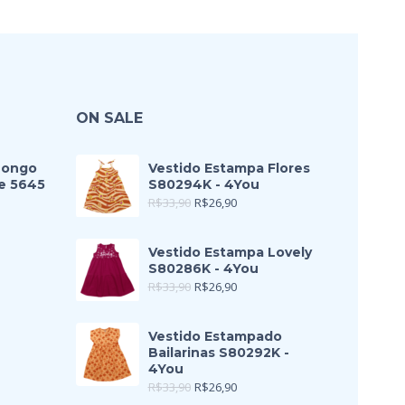
ON SALE
Longo
Vestido Estampa Flores
e 5645
S80294K - 4You
R$
33,90
R$
26,90
Vestido Estampa Lovely
S80286K - 4You
R$
33,90
R$
26,90
Vestido Estampado
Bailarinas S80292K -
4You
R$
33,90
R$
26,90