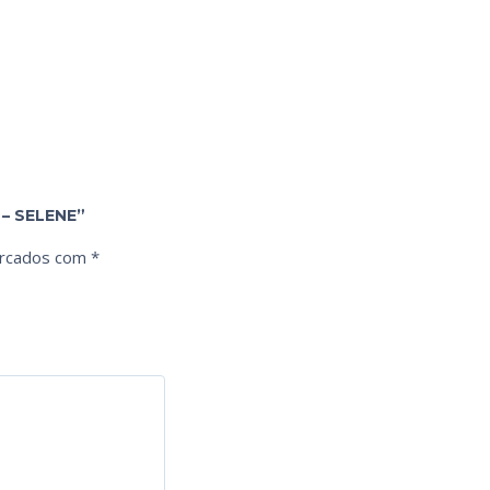
– SELENE”
arcados com
*