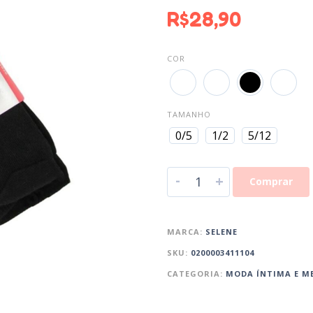
R$
28,90
COR
TAMANHO
0/5
1/2
5/12
-
+
Comprar
MARCA:
SELENE
SKU:
0200003411104
CATEGORIA:
MODA ÍNTIMA E M