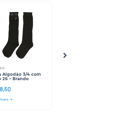
DO
BRANDO
a Algodão 3/4 com
Meia Lisa 010 – Brand
 26 – Brando
8,50
R$
6,90
 mais
Leia mais