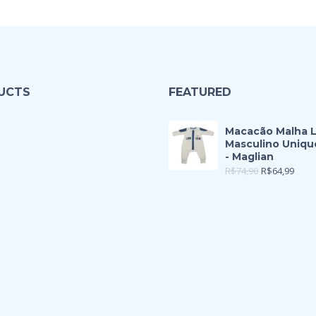
UCTS
FEATURED
Macacão Malha 
Masculino Uniqu
- Maglian
R$
74,90
R$
64,99