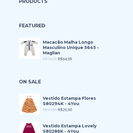
PRODUCTS
FEATURED
Macacão Malha Longo
Masculino Unique 5645 -
Maglian
R$
74,90
R$
64,99
ON SALE
Vestido Estampa Flores
S80294K - 4You
R$
33,90
R$
26,90
Vestido Estampa Lovely
S80286K - 4You