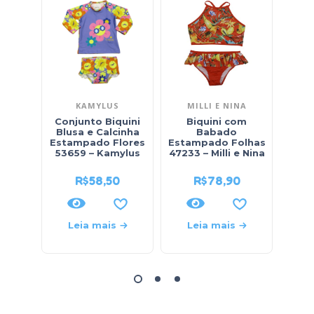
KAMYLUS
MILLI E NINA
Conjunto Biquini
Biquini com
Maio
Blusa e Calcinha
Babado
E
Estampado Flores
Estampado Folhas
23
53659 – Kamylus
47233 – Milli e Nina
R$
58,50
R$
78,90
Leia mais
Leia mais
L