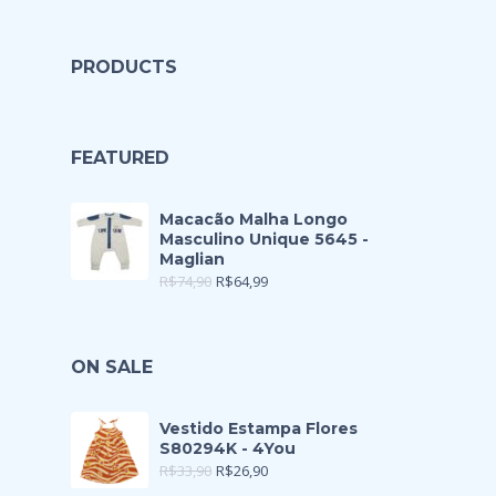
PRODUCTS
FEATURED
Macacão Malha Longo
Masculino Unique 5645 -
Maglian
R$
74,90
R$
64,99
ON SALE
Vestido Estampa Flores
S80294K - 4You
R$
33,90
R$
26,90