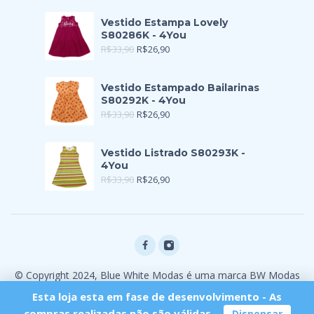
Vestido Estampa Lovely
S80286K - 4You
R$
33,90
R$
26,90
Vestido Estampado Bailarinas
S80292K - 4You
R$
33,90
R$
26,90
Vestido Listrado S80293K -
4You
R$
33,90
R$
26,90
© Copyright 2024, Blue White Modas é uma marca BW Modas
Ltda
Esta loja esta em fase de desenvolvimento - As
compras realizadas não são válidas.
Dispensar