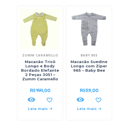
ZUMM CARAMELLO
BABY BEE
Macacão Tricô
Macacão Suedine
Mac
Longo e Body
Longo com Ziper
Pl
Bordado Elefante
965 – Baby Bee
Mas
2 Peças 3051 –
Zumm Caramello
R$
144,00
R$
59,00
Leia mais
Leia mais
L