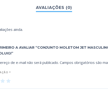
liações ainda.
PRIMEIRO A AVALIAR “CONJUNTO MOLETOM JET MASCULI
OLUIGI”
ereço de e-mail não será publicado.
Campos obrigatórios são m
IAÇÃO
*
3
4
5