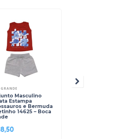
 GRANDE
DNM
junto Masculino
Conjunto Longo
ata Estampa
Masculino Camisa
ossauros e Bermuda
Xadrez e Calça de Sar
tinho 14625 – Boca
com Ajuste na Cintura
nde
33202B – DNM
48,50
R$
290,00