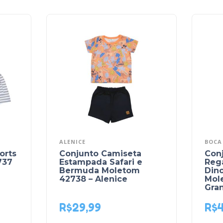
ALENICE
BOCA
orts
Conjunto Camiseta
Con
737
Estampada Safari e
Reg
Bermuda Moletom
Din
42738 – Alenice
Mole
Gra
R$
29,99
R$