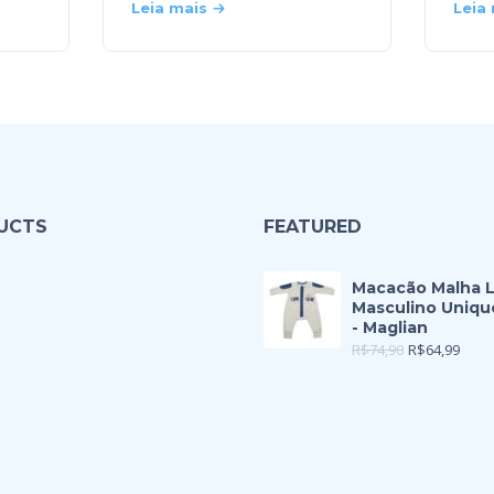
Leia mais
Leia
UCTS
FEATURED
Macacão Malha 
Masculino Uniqu
- Maglian
R$
74,90
R$
64,99