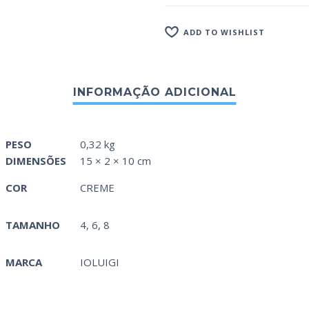
ADD TO WISHLIST
PESO
0,32 kg
DIMENSÕES
15 × 2 × 10 cm
COR
CREME
TAMANHO
4, 6, 8
MARCA
IOLUIGI