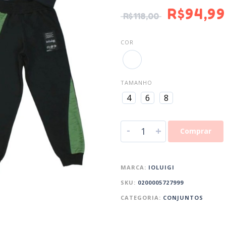
R$
94,99
R$
118,00
COR
TAMANHO
4
6
8
-
+
Comprar
MARCA:
IOLUIGI
SKU:
0200005727999
CATEGORIA:
CONJUNTOS