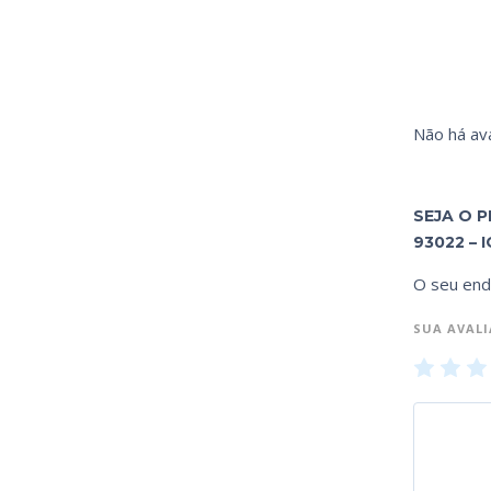
Não há ava
SEJA O 
93022 – I
O seu end
SUA AVAL
1
2