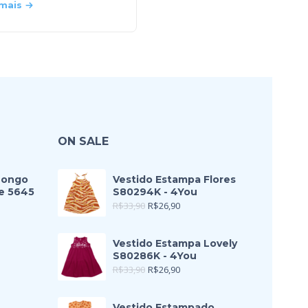
 mais
Leia mais
ON SALE
Longo
Vestido Estampa Flores
e 5645
S80294K - 4You
R$
33,90
R$
26,90
Vestido Estampa Lovely
S80286K - 4You
R$
33,90
R$
26,90
Vestido Estampado