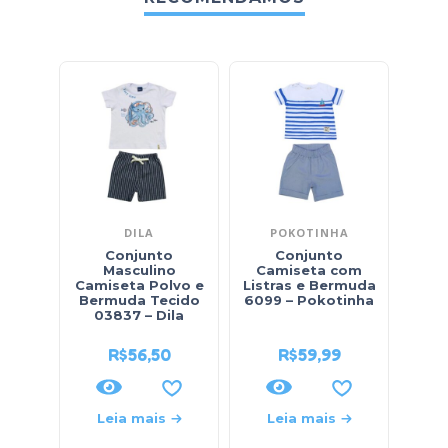
DILA
POKOTINHA
Conjunto
Conjunto
Conj
Masculino
Camiseta com
Mas
Camiseta Polvo e
Listras e Bermuda
603
Bermuda Tecido
6099 – Pokotinha
03837 – Dila
R$
56,50
R$
59,99
Leia mais
Leia mais
L