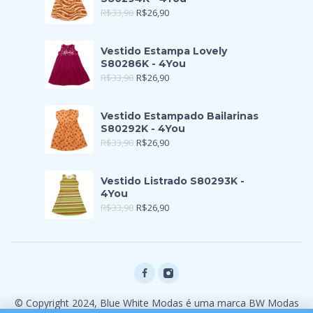
R$
33,90
R$
26,90
Vestido Estampa Lovely
S80286K - 4You
R$
33,90
R$
26,90
Vestido Estampado Bailarinas
S80292K - 4You
R$
33,90
R$
26,90
Vestido Listrado S80293K -
4You
R$
33,90
R$
26,90
© Copyright 2024, Blue White Modas é uma marca BW Modas