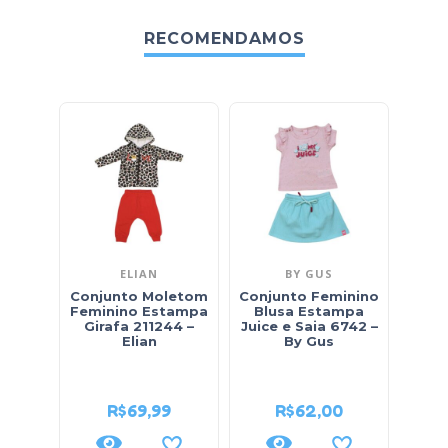
RECOMENDAMOS
ELIAN
BY GUS
Conjunto Moletom
Conjunto Feminino
Feminino Estampa
Blusa Estampa
Girafa 211244 –
Juice e Saia 6742 –
Cam
Elian
By Gus
Mole
R$
69,99
R$
62,00