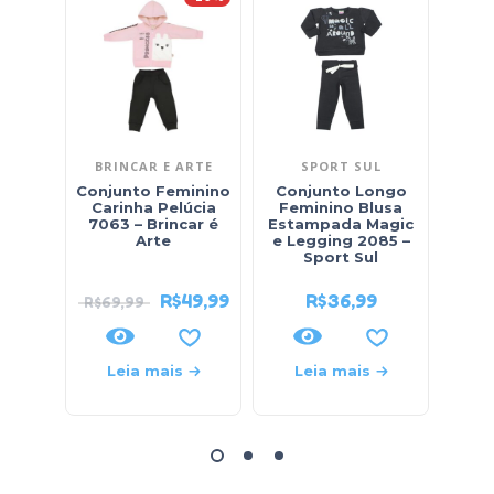
BRINCAR E ARTE
SPORT SUL
Conjunto Feminino
Conjunto Longo
Conj
Carinha Pelúcia
Feminino Blusa
7063 – Brincar é
Estampada Magic
Arte
e Legging 2085 –
So
Sport Sul
R$
49,99
R$
36,99
R$
69,99
Leia mais
Leia mais
L