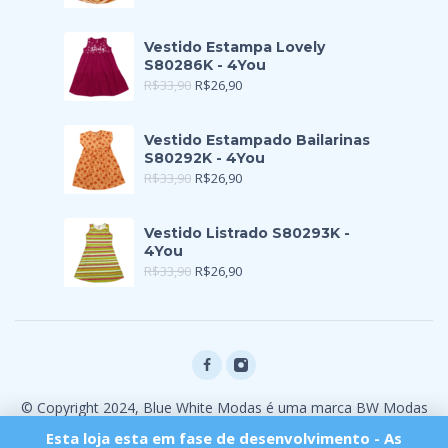
Vestido Estampa Lovely
S80286K - 4You
R$
33,90
R$
26,90
Vestido Estampado Bailarinas
S80292K - 4You
R$
33,90
R$
26,90
Vestido Listrado S80293K -
4You
R$
33,90
R$
26,90
© Copyright 2024, Blue White Modas é uma marca BW Modas
Ltda
Esta loja esta em fase de desenvolvimento - As