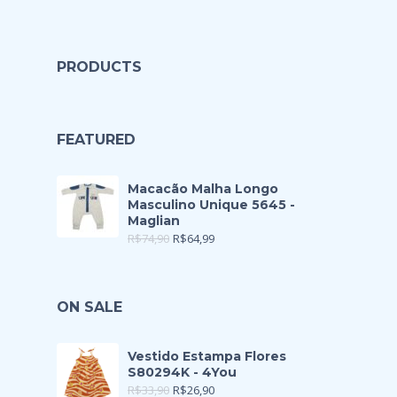
PRODUCTS
FEATURED
Macacão Malha Longo
Masculino Unique 5645 -
Maglian
R$
74,90
R$
64,99
ON SALE
Vestido Estampa Flores
S80294K - 4You
R$
33,90
R$
26,90