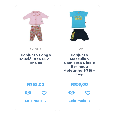
BY GUS
LIVY
Conjunto Longo
Conjunto
Con
Bouclê Ursa 6521 –
Masculino
Fem
By Gus
Camiseta Dino e
c
Bermuda
Cari
Moletinho 8718 –
53
Livy
R$
69,00
R$
59,00
R$
73
Leia mais
Leia mais
L