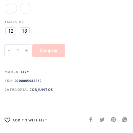
TAMANHO
12
18
-
+
Comprar
MARCA:
LIVY
SKU:
0200005982282
CATEGORIA:
CONJUNTOS
ADD TO WISHLIST