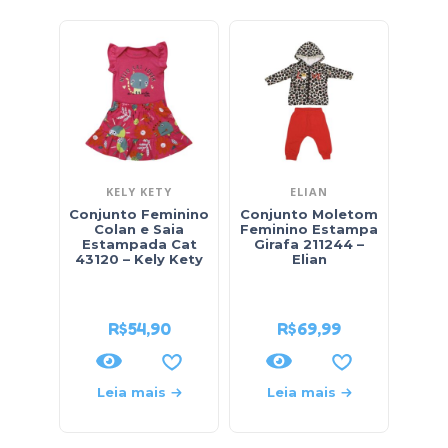
KELY KETY
ELIAN
Conjunto Feminino
Conjunto Moletom
Colan e Saia
Feminino Estampa
Estampada Cat
Girafa 211244 –
Cam
43120 – Kely Kety
Elian
Mole
R$
54,90
R$
69,99
Leia mais
Leia mais
L