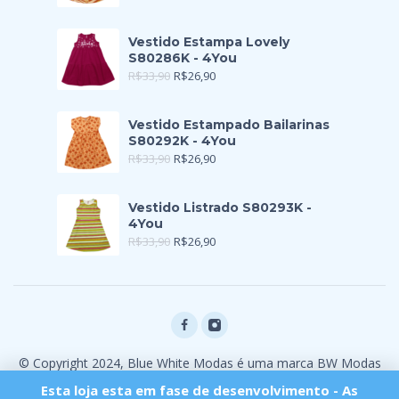
Vestido Estampa Lovely
S80286K - 4You
R$
33,90
R$
26,90
Vestido Estampado Bailarinas
S80292K - 4You
R$
33,90
R$
26,90
Vestido Listrado S80293K -
4You
R$
33,90
R$
26,90
© Copyright 2024, Blue White Modas é uma marca BW Modas
Ltda
Esta loja esta em fase de desenvolvimento - As