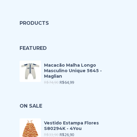
PRODUCTS
FEATURED
Macacão Malha Longo
Masculino Unique 5645 -
Maglian
R$
74,90
R$
64,99
ON SALE
Vestido Estampa Flores
S80294K - 4You
R$
33,90
R$
26,90