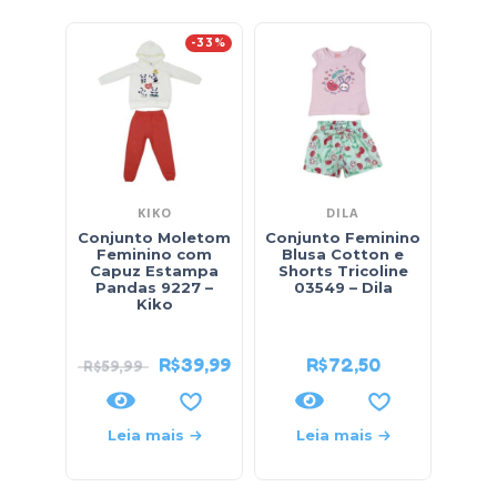
-33%
KIKO
DILA
Conjunto Moletom
Conjunto Feminino
Conj
Feminino com
Blusa Cotton e
Capuz Estampa
Shorts Tricoline
Pandas 9227 –
03549 – Dila
So
Kiko
R$
39,99
R$
72,50
R$
59,99
Leia mais
Leia mais
L