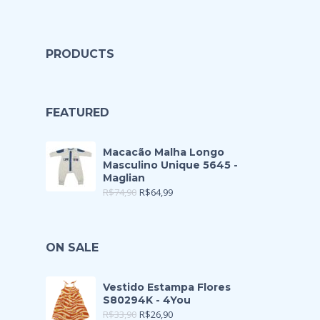
PRODUCTS
FEATURED
Macacão Malha Longo
Masculino Unique 5645 -
Maglian
R$
74,90
R$
64,99
ON SALE
Vestido Estampa Flores
S80294K - 4You
R$
33,90
R$
26,90