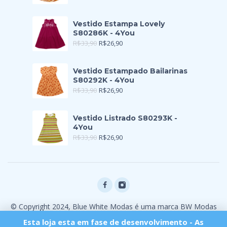
Vestido Estampa Lovely
S80286K - 4You
R$
33,90
R$
26,90
Vestido Estampado Bailarinas
S80292K - 4You
R$
33,90
R$
26,90
Vestido Listrado S80293K -
4You
R$
33,90
R$
26,90
© Copyright 2024, Blue White Modas é uma marca BW Modas
Ltda
Esta loja esta em fase de desenvolvimento - As