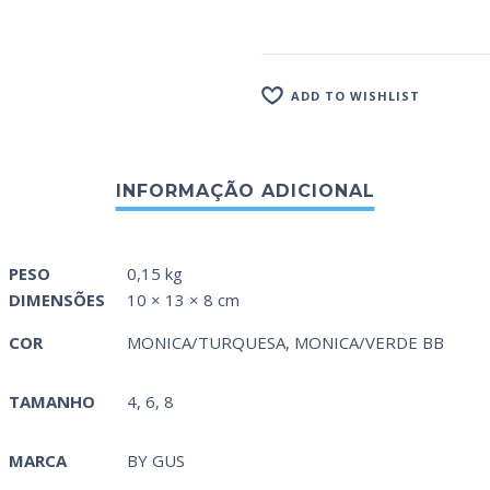
ADD TO WISHLIST
PESO
0,15 kg
DIMENSÕES
10 × 13 × 8 cm
COR
MONICA/TURQUESA
,
MONICA/VERDE BB
TAMANHO
4, 6, 8
MARCA
BY GUS