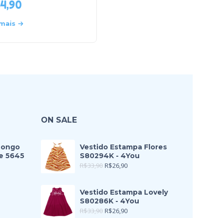
54,90
R$
33,90
 mais
Leia mais
ON SALE
Longo
Vestido Estampa Flores
e 5645
S80294K - 4You
R$
33,90
R$
26,90
Vestido Estampa Lovely
S80286K - 4You
R$
33,90
R$
26,90