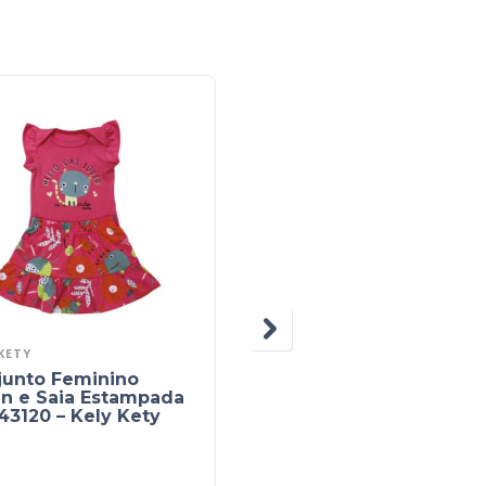
KETY
CLEOMARA
junto Feminino
Conjunto Moletom
an e Saia Estampada
Feminino Estampas
43120 – Kely Kety
Sortidas 160 – Cleoma