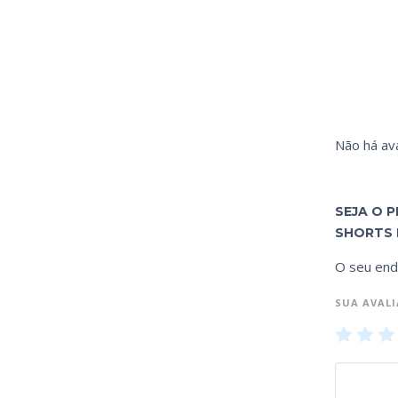
Não há ava
SEJA O 
SHORTS 
O seu end
SUA AVAL
1
2