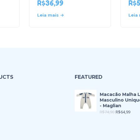
R$
36,99
R$
Leia mais
Leia
UCTS
FEATURED
Macacão Malha 
Masculino Uniqu
- Maglian
R$
74,90
R$
64,99