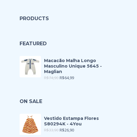
PRODUCTS
FEATURED
Macacão Malha Longo
Masculino Unique 5645 -
Maglian
R$
74,90
R$
64,99
ON SALE
Vestido Estampa Flores
S80294K - 4You
R$
33,90
R$
26,90