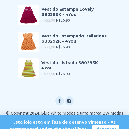
Vestido Estampa Lovely
S80286K - 4You
R$
33,90
R$
26,90
Vestido Estampado Bailarinas
S80292K - 4You
R$
33,90
R$
26,90
Vestido Listrado S80293K -
4You
R$
33,90
R$
26,90
© Copyright 2024, Blue White Modas é uma marca BW Modas
Ltda
Esta loja esta em fase de desenvolvimento - As
compras realizadas não são válidas.
Dispensar