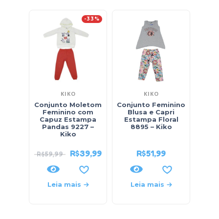
-33%
KIKO
KIKO
Conjunto Moletom
Conjunto Feminino
Con
Feminino com
Blusa e Capri
Bouc
Capuz Estampa
Estampa Floral
Pandas 9227 –
8895 – Kiko
Kiko
R$
39,99
R$
51,99
R$
59,99
Leia mais
Leia mais
L