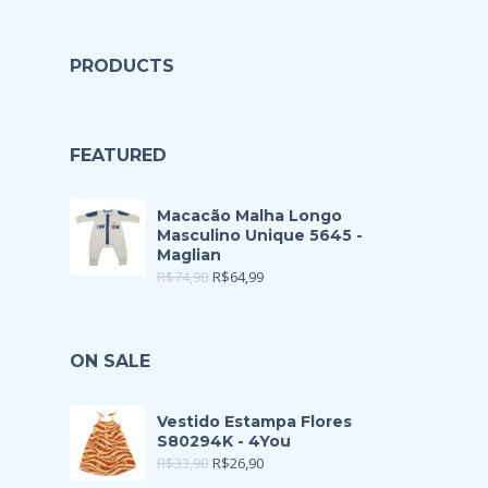
PRODUCTS
FEATURED
Macacão Malha Longo
Masculino Unique 5645 -
Maglian
R$
74,90
R$
64,99
ON SALE
Vestido Estampa Flores
S80294K - 4You
R$
33,90
R$
26,90