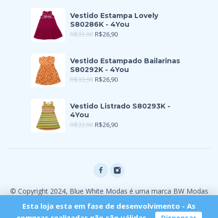
Vestido Estampa Lovely
S80286K - 4You
R$
33,90
R$
26,90
Vestido Estampado Bailarinas
S80292K - 4You
R$
33,90
R$
26,90
Vestido Listrado S80293K -
4You
R$
33,90
R$
26,90
© Copyright 2024, Blue White Modas é uma marca BW Modas
Ltda
Esta loja esta em fase de desenvolvimento - As
compras realizadas não são válidas.
Dispensar