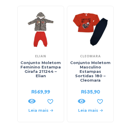
ELIAN
CLEOMARA
Conjunto Moletom
Conjunto Moletom
Conj
Feminino Estampa
Masculino
Girafa 211244 –
Estampas
Elian
Sortidas 180 –
So
Cleomara
R$
69,99
R$
35,90
Leia mais
Leia mais
L