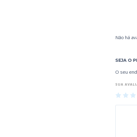
Não há ava
SEJA O P
O seu end
SUA AVAL
1
2