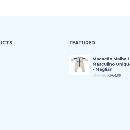
UCTS
FEATURED
Macacão Malha 
Masculino Uniqu
- Maglian
R$
74,90
R$
64,99