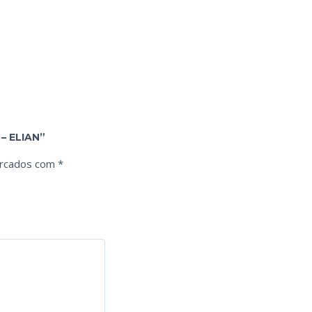
– ELIAN”
arcados com
*