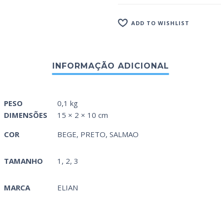
ADD TO WISHLIST
PESO
0,1 kg
DIMENSÕES
15 × 2 × 10 cm
COR
BEGE
,
PRETO
,
SALMAO
TAMANHO
1, 2, 3
MARCA
ELIAN