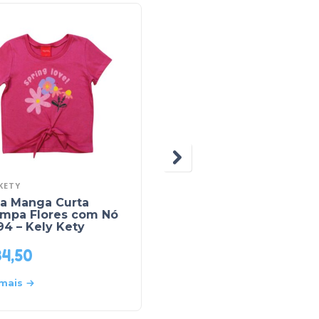
KETY
TEDDY
sa Manga Curta
Blusa Ribana Manga
ampa Flores com Nó
Longa Gola Alta P012 
4 – Kely Kety
Teddy
34,50
R$
22,90
 mais
Leia mais