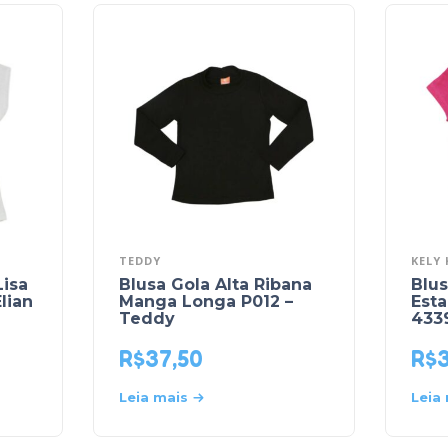
TEDDY
KELY 
Lisa
Blusa Gola Alta Ribana
Blu
lian
Manga Longa P012 –
Est
Teddy
4339
R$
37,50
R$
Leia mais
Leia