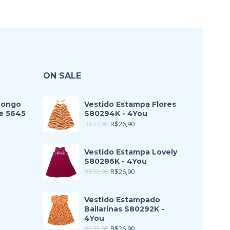
ON SALE
Longo
Vestido Estampa Flores
e 5645
S80294K - 4You
R$
33,90
R$
26,90
Vestido Estampa Lovely
S80286K - 4You
R$
33,90
R$
26,90
Vestido Estampado
Bailarinas S80292K -
4You
R$
33,90
R$
26,90