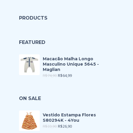
PRODUCTS
FEATURED
Macacão Malha Longo
Masculino Unique 5645 -
Maglian
R$
74,90
R$
64,99
ON SALE
Vestido Estampa Flores
S80294K - 4You
R$
33,90
R$
26,90