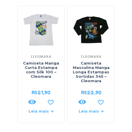
CLEOMARA
CLEOMARA
Camiseta Manga
Camiseta
Cam
Curta Estampa
Masculina Manga
Long
com Silk 100 –
Longa Estampas
Ur
Cleomara
Sortidas 345 –
Cleomara
R$
21,90
R$
22,90
Leia mais
Leia mais
L