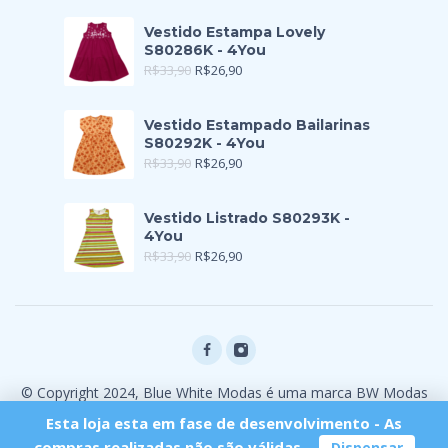
Vestido Estampa Lovely
S80286K - 4You
R$
33,90
R$
26,90
Vestido Estampado Bailarinas
S80292K - 4You
R$
33,90
R$
26,90
Vestido Listrado S80293K -
4You
R$
33,90
R$
26,90
© Copyright 2024, Blue White Modas é uma marca BW Modas
Ltda
Esta loja esta em fase de desenvolvimento - As
compras realizadas não são válidas.
Dispensar