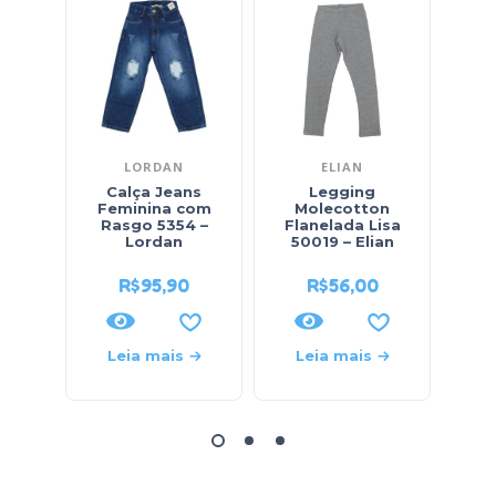
LORDAN
ELIAN
Calça Jeans
Legging
Feminina com
Molecotton
M
Rasgo 5354 –
Flanelada Lisa
Fl
Lordan
50019 – Elian
50
R$
95,90
R$
56,00
Leia mais
Leia mais
L