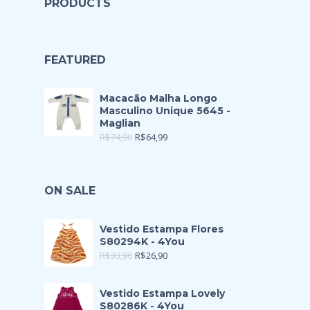
PRODUCTS
FEATURED
Macacão Malha Longo
Masculino Unique 5645 -
Maglian
R$
74,90
R$
64,99
ON SALE
Vestido Estampa Flores
S80294K - 4You
R$
33,90
R$
26,90
Vestido Estampa Lovely
S80286K - 4You