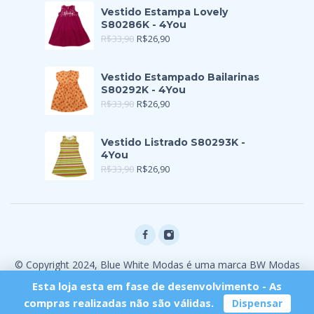
Vestido Estampa Lovely
S80286K - 4You
R$
33,90
R$
26,90
Vestido Estampado Bailarinas
S80292K - 4You
R$
33,90
R$
26,90
Vestido Listrado S80293K -
4You
R$
33,90
R$
26,90
© Copyright 2024, Blue White Modas é uma marca BW Modas
Ltda
Esta loja esta em fase de desenvolvimento - As
compras realizadas não são válidas.
Dispensar