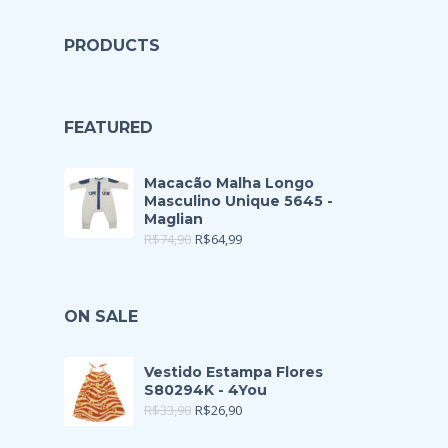
PRODUCTS
FEATURED
Macacão Malha Longo
Masculino Unique 5645 -
Maglian
R$
74,90
R$
64,99
ON SALE
Vestido Estampa Flores
S80294K - 4You
R$
33,90
R$
26,90