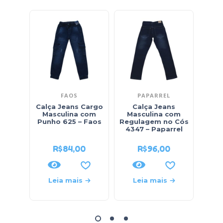
FAOS
PAPARREL
Calça Jeans Cargo
Calça Jeans
C
Masculina com
Masculina com
Ma
Punho 625 – Faos
Regulagem no Cós
Regu
4347 – Paparrel
R$
84,00
R$
96,00
Leia mais
Leia mais
L