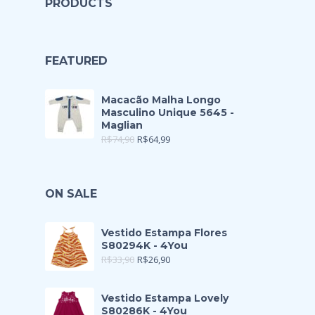
PRODUCTS
FEATURED
Macacão Malha Longo
Masculino Unique 5645 -
Maglian
R$
74,90
R$
64,99
ON SALE
Vestido Estampa Flores
S80294K - 4You
R$
33,90
R$
26,90
Vestido Estampa Lovely
S80286K - 4You