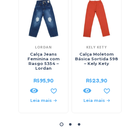
LORDAN
KELY KETY
Calça Jeans
Calça Moletom
Feminina com
Básica Sortida 598
M
Rasgo 5354 –
– Kely Kety
Fl
Lordan
50
R$
95,90
R$
23,90
Leia mais
Leia mais
L