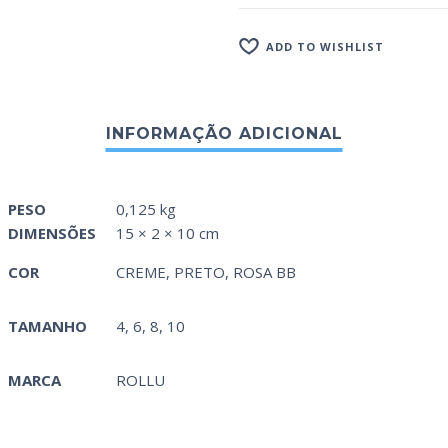
ADD TO WISHLIST
PESO
0,125 kg
DIMENSÕES
15 × 2 × 10 cm
COR
CREME
,
PRETO
,
ROSA BB
TAMANHO
4, 6, 8, 10
MARCA
ROLLU