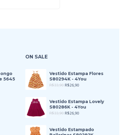
ON SALE
Longo
Vestido Estampa Flores
e 5645
S80294K - 4You
R$
33,90
R$
26,90
Vestido Estampa Lovely
S80286K - 4You
R$
33,90
R$
26,90
Vestido Estampado