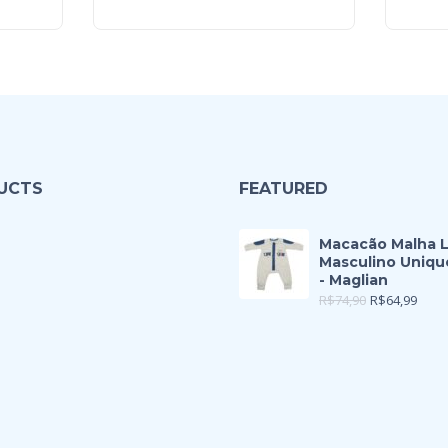
UCTS
FEATURED
Macacão Malha 
Masculino Uniqu
- Maglian
R$
74,90
R$
64,99