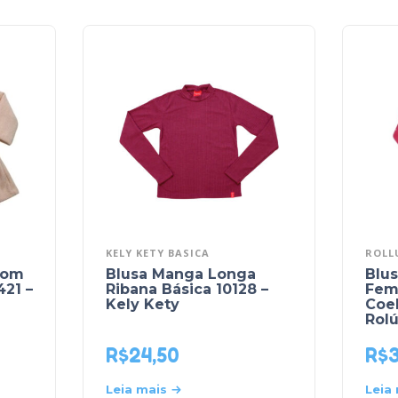
KELY KETY BASICA
ROLL
com
Blusa Manga Longa
Blu
421 –
Ribana Básica 10128 –
Fem
Kely Kety
Coel
Rol
R$
24,50
R$
3
Leia mais
Leia