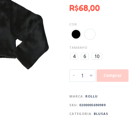
R$
68,00
COR
TAMANHO
4
6
10
-
+
Comprar
MARCA:
ROLLU
SKU:
0200005690989
CATEGORIA:
BLUSAS