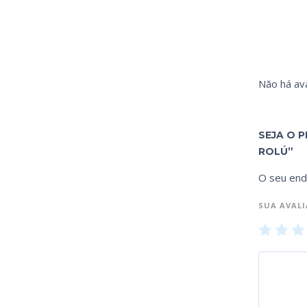
Não há ava
SEJA O P
ROLÚ”
O seu end
SUA AVAL
1
2