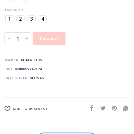
TAMANHO
1
2
3
4
-
+
Comprar
MARCA:
MIMA KIDS
SKU:
0200005747874
CATEGORIA:
BLUSAS
ADD TO WISHLIST