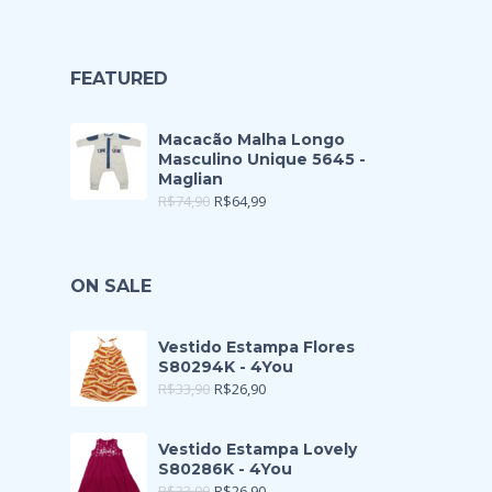
FEATURED
Macacão Malha Longo
Masculino Unique 5645 -
Maglian
R$
74,90
R$
64,99
ON SALE
Vestido Estampa Flores
S80294K - 4You
R$
33,90
R$
26,90
Vestido Estampa Lovely
S80286K - 4You
R$
33,90
R$
26,90