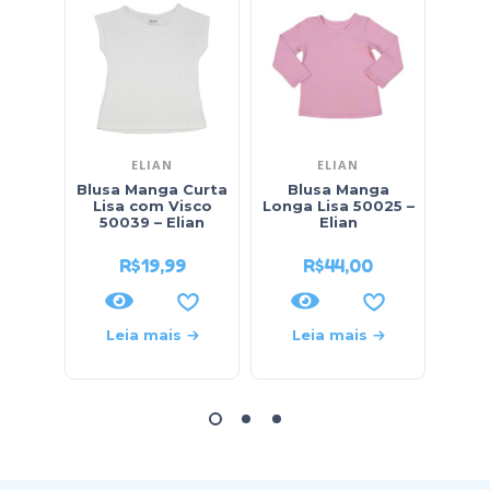
ELIAN
ELIAN
Blusa Manga Curta
Blusa Manga
Blus
Lisa com Visco
Longa Lisa 50025 –
Est
50039 – Elian
Elian
21
R$
19,99
R$
44,00
Leia mais
Leia mais
L