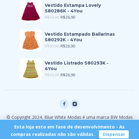
Vestido Estampa Lovely
S80286K - 4You
R$
33,90
R$
26,90
Vestido Estampado Bailarinas
S80292K - 4You
R$
33,90
R$
26,90
Vestido Listrado S80293K -
4You
R$
33,90
R$
26,90
© Copyright 2024, Blue White Modas é uma marca BW Modas
Ltda
Esta loja esta em fase de desenvolvimento - As
compras realizadas não são válidas.
Dispensar