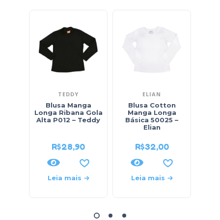
TEDDY
ELIAN
Blusa Manga
Blusa Cotton
Blus
Longa Ribana Gola
Manga Longa
Est
Alta P012 – Teddy
Básica 50025 –
21
Elian
R$
28,90
R$
32,00
Leia mais
Leia mais
L