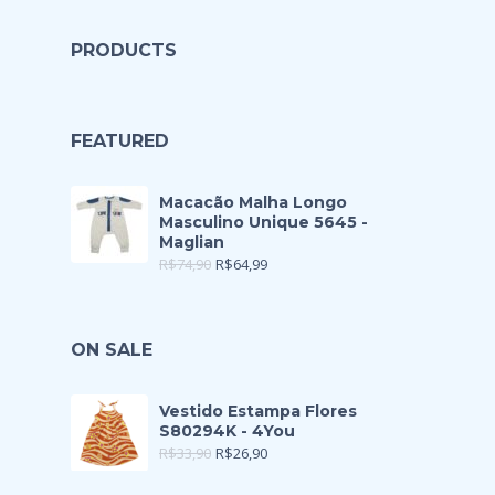
PRODUCTS
FEATURED
Macacão Malha Longo
Masculino Unique 5645 -
Maglian
R$
74,90
R$
64,99
ON SALE
Vestido Estampa Flores
S80294K - 4You
R$
33,90
R$
26,90