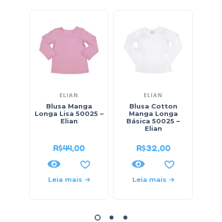
ELIAN
ELIAN
Blusa Manga
Blusa Cotton
B
Longa Lisa 50025 –
Manga Longa
L
Elian
Básica 50025 –
6099
Elian
R$
44,00
R$
32,00
Leia mais
Leia mais
L