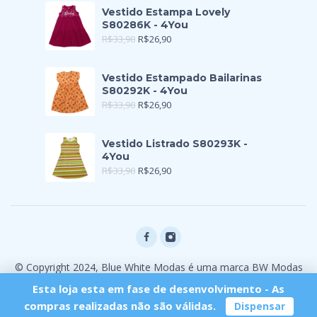
Vestido Estampa Lovely
S80286K - 4You
R$
33,90
R$
26,90
Vestido Estampado Bailarinas
S80292K - 4You
R$
33,90
R$
26,90
Vestido Listrado S80293K -
4You
R$
33,90
R$
26,90
© Copyright 2024, Blue White Modas é uma marca BW Modas
Ltda
Esta loja esta em fase de desenvolvimento - As
compras realizadas não são válidas.
Dispensar