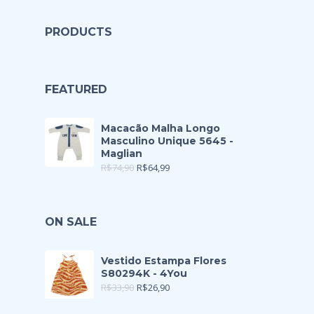
PRODUCTS
FEATURED
Macacão Malha Longo
Masculino Unique 5645 -
Maglian
R$
74,90
R$
64,99
ON SALE
Vestido Estampa Flores
S80294K - 4You
R$
33,90
R$
26,90