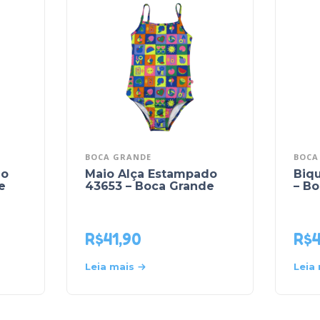
BOCA GRANDE
BOCA
do
Maio Alça Estampado
Biqu
e
43653 – Boca Grande
– B
R$
41,90
R$
Leia mais
Leia