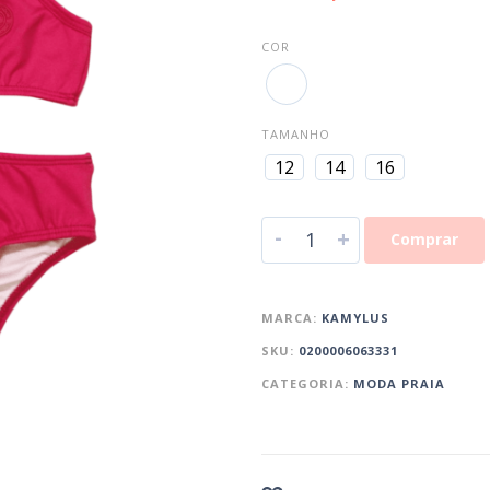
COR
TAMANHO
12
14
16
-
+
Comprar
MARCA:
KAMYLUS
SKU:
0200006063331
CATEGORIA:
MODA PRAIA