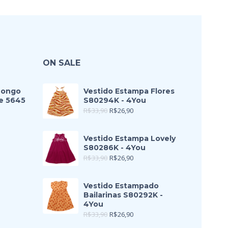
ON SALE
Longo
Vestido Estampa Flores
e 5645
S80294K - 4You
R$
33,90
R$
26,90
Vestido Estampa Lovely
S80286K - 4You
R$
33,90
R$
26,90
Vestido Estampado
Bailarinas S80292K -
4You
R$
33,90
R$
26,90