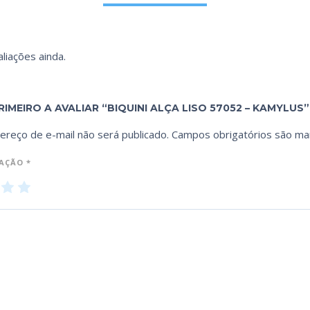
liações ainda.
RIMEIRO A AVALIAR “BIQUINI ALÇA LISO 57052 – KAMYLUS”
ereço de e-mail não será publicado.
Campos obrigatórios são m
IAÇÃO
*
3
4
5