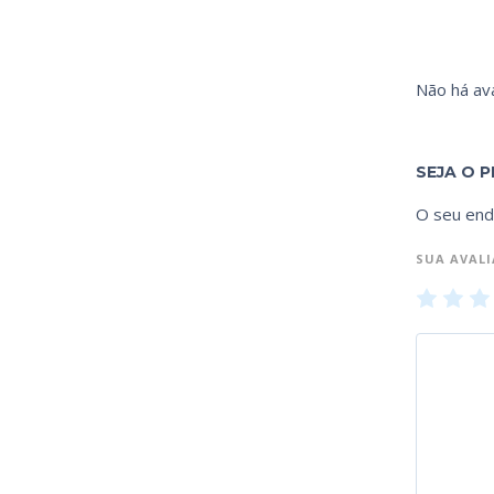
Não há ava
SEJA O P
O seu end
SUA AVAL
1
2