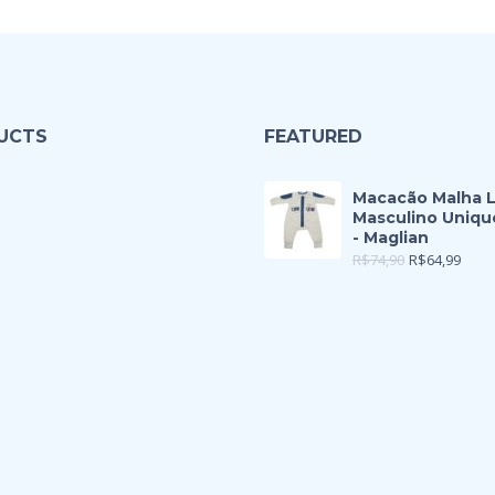
UCTS
FEATURED
Macacão Malha 
Masculino Uniqu
- Maglian
R$
74,90
R$
64,99