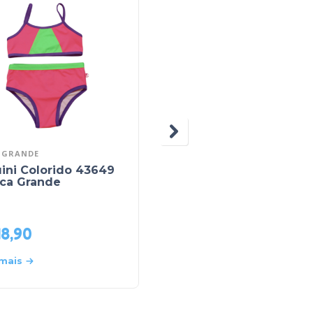
 GRANDE
BOCA GRANDE
ini Colorido 43649
Conjunto Biquini +
oca Grande
Blusa Manga Longa 3
Peças Estampado
43646 – Boca Grande
48,90
R$
88,00
 mais
Leia mais